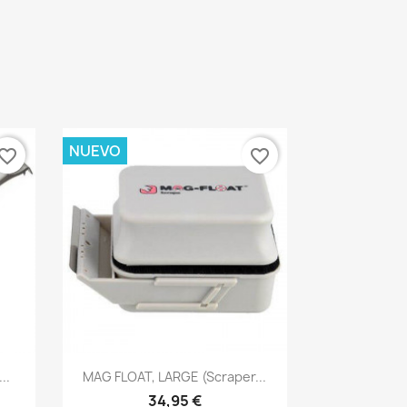
NUEVO
vorite_border
favorite_border
Vista rápida

..
MAG FLOAT, LARGE (scraper...
34,95 €