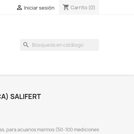
shopping_cart

Carrito
(0)
Iniciar sesión
search
CA) SALIFERT
otas, para acuarios marinos (50-100 mediciones