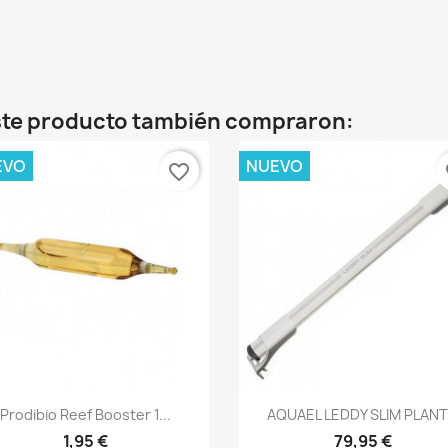
este producto también compraron:
EVO
NUEVO
favorite_border
fa
Vista rápida
Vista rápida


Prodibio Reef Booster 1...
AQUAEL LEDDY SLIM PLANT.
1,95 €
79,95 €