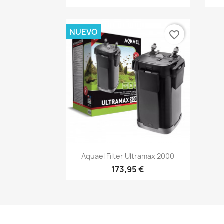
NUEVO
favorite_border
Vista rápida

Aquael Filter Ultramax 2000
173,95 €