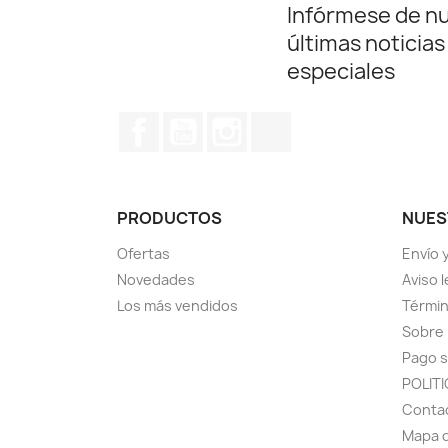
Infórmese de n
últimas noticias
especiales
Facebook
YouTube
Instagram
TikTok
PRODUCTOS
NUES
Ofertas
Envío 
Novedades
Aviso l
Los más vendidos
Términ
Sobre
Pago 
POLIT
Conta
Mapa d