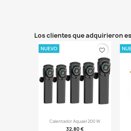
Los clientes que adquirieron 
NUEVO
NU
favorite_border
Vista rápida

Calentador Aquael 200 W
32,80 €