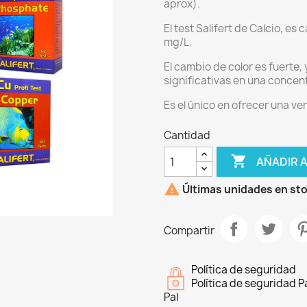
aprox).
El test Salifert de Calcio, es
mg/L.
El cambio de color es fuerte, 
significativas en una concen
Es el único en ofrecer una ve
Cantidad

AÑADIR 

Últimas unidades en st
Compartir
Política de seguridad
Política de seguridad 
Pal