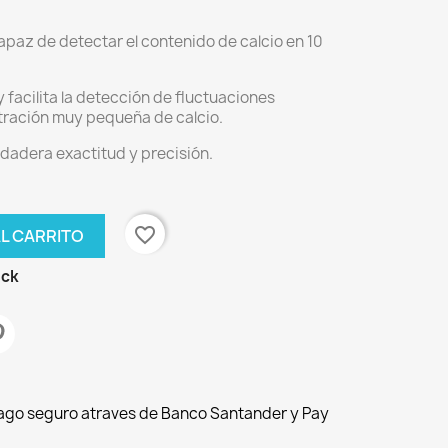
 capaz de detectar el contenido de calcio en 10
y facilita la detección de fluctuaciones
tración muy pequeña de calcio.
rdadera exactitud y precisión.
favorite_border
AL CARRITO
ock
Pago seguro atraves de Banco Santander y Pay