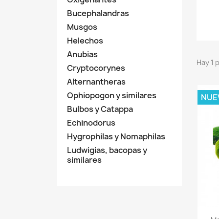
Bucephalandras
Musgos
Helechos
Anubias
Hay 1 
Cryptocorynes
Alternantheras
Ophiopogon y similares
NUE
Bulbos y Catappa
Echinodorus
Hygrophilas y Nomaphilas
Ludwigias, bacopas y
similares