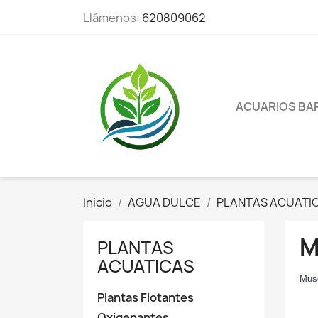
Llámenos:
620809062
ACUARIOS BA
Inicio
AGUA DULCE
PLANTAS ACUATI
M
PLANTAS
ACUATICAS
Musg
Plantas Flotantes
Oxigenantes