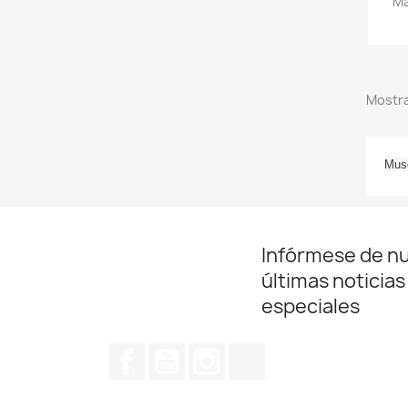
Ma
Mostra
Musg
Infórmese de n
últimas noticias
especiales
Facebook
YouTube
Instagram
TikTok