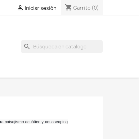
shopping_cart

Carrito
(0)
Iniciar sesión
search
ara paisajismo acuático y aquascaping