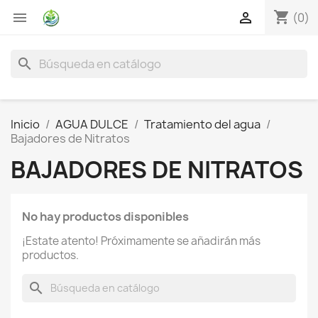
shopping_cart


(0)
search
Inicio
AGUA DULCE
Tratamiento del agua
Bajadores de Nitratos
BAJADORES DE NITRATOS
No hay productos disponibles
¡Estate atento! Próximamente se añadirán más
productos.
search