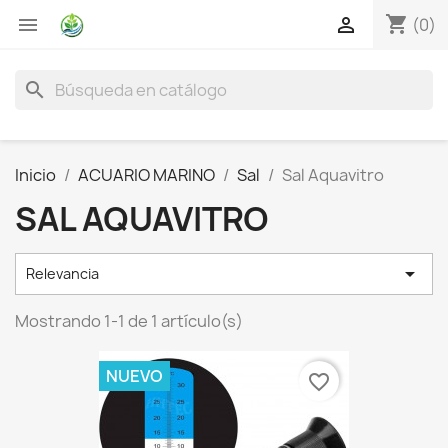
shopping_cart


(0)
search
Inicio
ACUARIO MARINO
Sal
Sal Aquavitro
SAL AQUAVITRO

Relevancia
Mostrando 1-1 de 1 artículo(s)
NUEVO
favorite_border