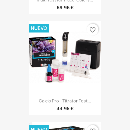
69,96 €
NUEVO
favorite_border
Calcio Pro - Titrator Test...
33,95 €
NUEVO