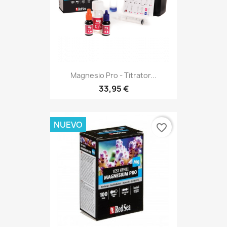
Magnesio Pro - Titrator...
33,95 €
NUEVO
favorite_border