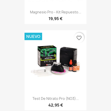
Magnesio Pro - Kit Repuesto...
19,95 €
NUEVO
favorite_border
Test De Nitrato Pro (NO3)...
42,95 €