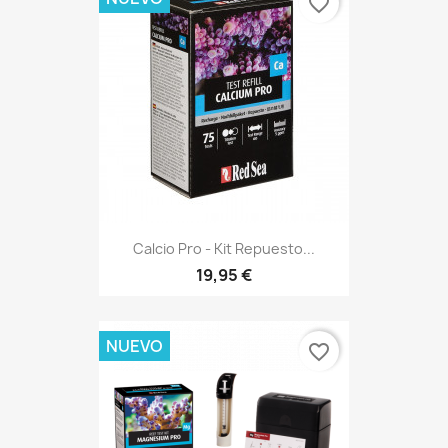
favorite_border
Calcio Pro - Kit Repuesto...
19,95 €
NUEVO
favorite_border