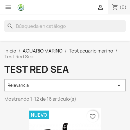
shopping_cart


(0)
search
Inicio
ACUARIO MARINO
Test acuario marino
Test Red Sea
TEST RED SEA

Relevancia
Mostrando 1-12 de 16 artículo(s)
NUEVO
favorite_border