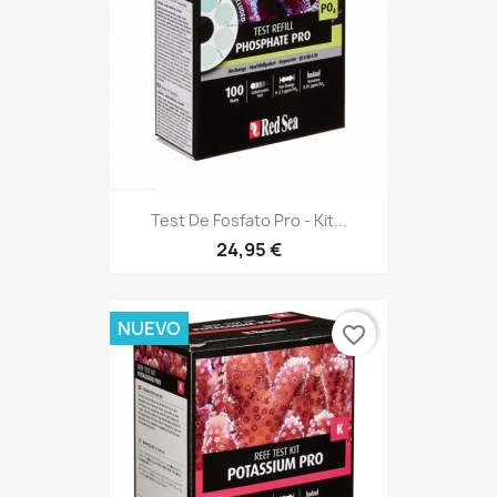
Test De Fosfato Pro - Kit...
24,95 €
NUEVO
favorite_border