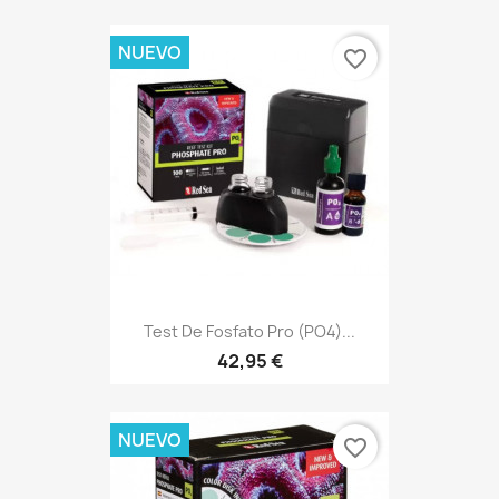
NUEVO
favorite_border
Test De Fosfato Pro (PO4)...
42,95 €
NUEVO
favorite_border