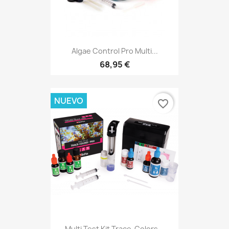
Algae Control Pro Multi...
68,95 €
NUEVO
favorite_border
Multi Test Kit Trace-Colors...