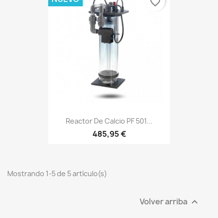
favorite_border
Reactor De Calcio PF 501...
485,95 €
Mostrando 1-5 de 5 artículo(s)
Volver arriba
