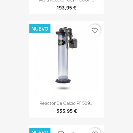
193,95 €
NUEVO
favorite_border
Reactor De Calcio PF 509...
335,95 €
NUEVO