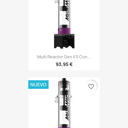
Multi Reactor Gen II S Con...
93,95 €
NUEVO
favorite_border