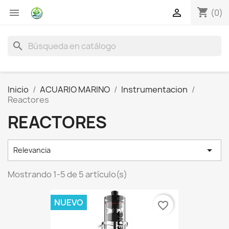
shopping_cart


(0)
search
Inicio
ACUARIO MARINO
Instrumentacion
Reactores
REACTORES

Relevancia
Mostrando 1-5 de 5 artículo(s)
NUEVO
favorite_border