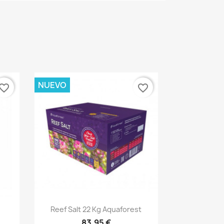
NUEVO
vorite_border
favorite_border
Vista rápida

Reef Salt 22 Kg Aquaforest
83,95 €