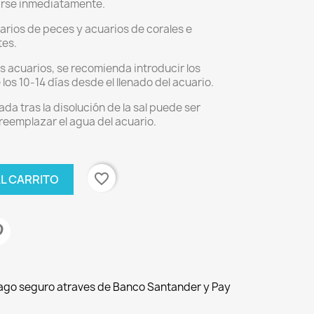
arse inmediatamente.
uarios de peces y acuarios de corales e
tes.
s acuarios, se recomienda introducir los
los 10-14 días desde el llenado del acuario.
da tras la disolución de la sal puede ser
eemplazar el agua del acuario.
favorite_border
AL CARRITO
Pago seguro atraves de Banco Santander y Pay