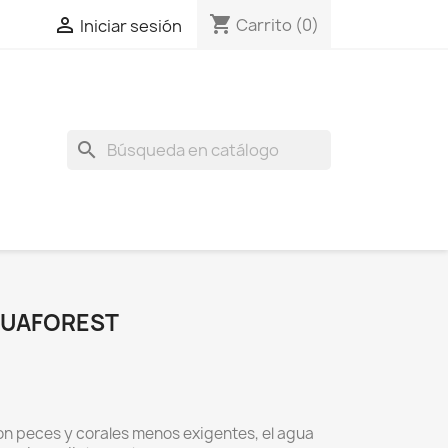
shopping_cart

Carrito
(0)
Iniciar sesión
search
AQUAFOREST
con peces y corales menos exigentes, el agua