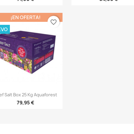
¡EN OFERTA!
favorite_border
EVO
Vista rápida

ef Salt Box 25 Kg Aquaforest
79,95 €