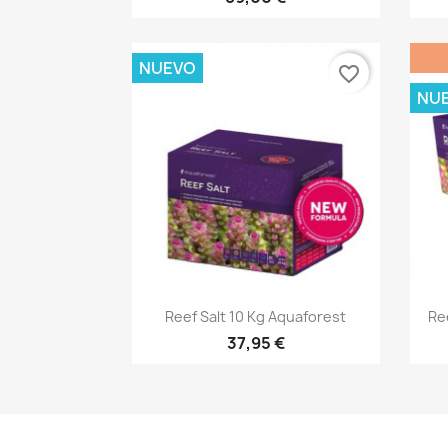
NUEVO
favorite_border
NU
Vista rápida

Reef Salt 10 Kg Aquaforest
Re
37,95 €