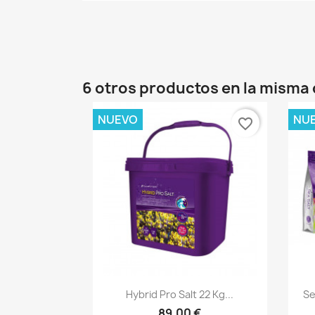
6 otros productos en la misma 
NUEVO
NU
favorite_border
Vista rápida

Hybrid Pro Salt 22 Kg...
Se
89,00 €