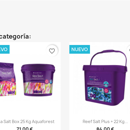
categoría:
EVO
NUEVO
favorite_border
fa
Vista rápida
Vista rápida


a Salt Box 25 Kg Aquaforest
Reef Salt Plus + 22 Kg...
71,00 €
84,00 €