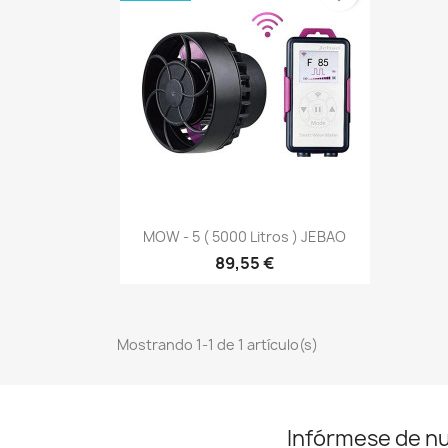
Vista rápida

MOW - 5 ( 5000 Litros ) JEBAO
89,55 €
Mostrando 1-1 de 1 artículo(s)
Infórmese de n