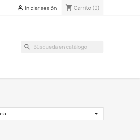
shopping_cart

Carrito
(0)
Iniciar sesión
search

cia