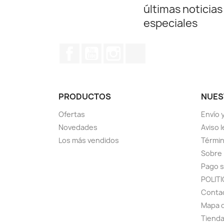
últimas noticias
especiales
Facebook
YouTube
Instagram
TikTok
PRODUCTOS
NUES
Ofertas
Envío 
Novedades
Aviso l
Los más vendidos
Términ
Sobre
Pago 
POLIT
Conta
Mapa d
Tiend