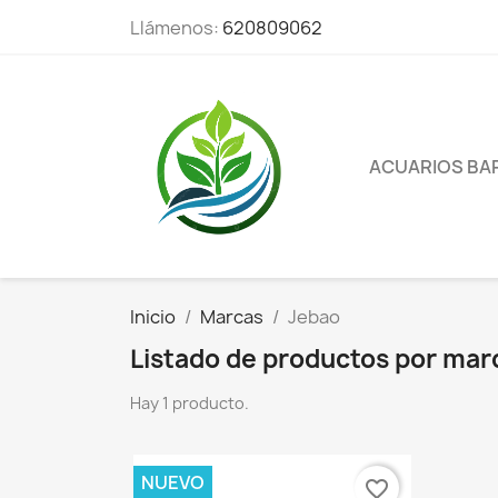
Llámenos:
620809062
ACUARIOS BA
Inicio
Marcas
Jebao
Listado de productos por mar
Hay 1 producto.
NUEVO
favorite_border