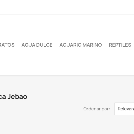
RATOS
AGUA DULCE
ACUARIO MARINO
REPTILES
ca Jebao
Ordenar por:
Relevan